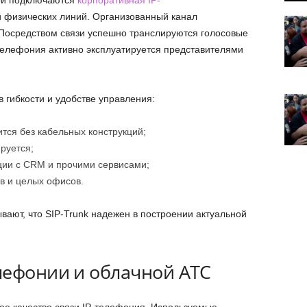
рой подключаются
корпоративная IP-
и физических линий. Организованный канал
 Посредством связи успешно транслируются голосовые
телефония активно эксплуатируется представителями
 гибкости и удобстве управления:
тся без кабельных конструкций;
руется;
ции с CRM и прочими сервисами;
в и целых офисов.
вают, что SIP-Trunk надежен в построении актуальной
лефонии и облачной АТС