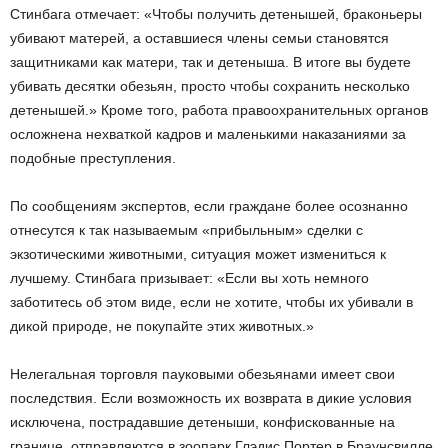
Стинбага отмечает: «Чтобы получить детенышей, браконьеры
убивают матерей, а оставшиеся члены семьи становятся
защитниками как матери, так и детеныша. В итоге вы будете
убивать десятки обезьян, просто чтобы сохранить несколько
детенышей.» Кроме того, работа правоохранительных органов
осложнена нехваткой кадров и маленькими наказаниями за
подобные преступления.
По сообщениям экспертов, если граждане более осознанно
отнесутся к так называемым «прибыльным» сделки с
экзотическими животными, ситуация может измениться к
лучшему. Стинбага призывает: «Если вы хоть немного
заботитесь об этом виде, если не хотите, чтобы их убивали в
дикой природе, не покупайте этих животных.»
Нелегальная торговля пауковыми обезьянами имеет свои
последствия. Если возможность их возврата в дикие условия
исключена, пострадавшие детеныши, конфискованные на
границе, отправляются в зоопарк Глэдис Портер в Браунсвилле,